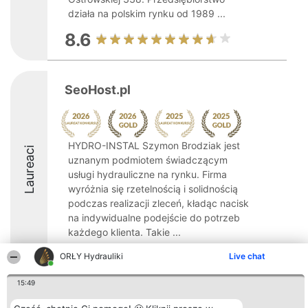
działa na polskim rynku od 1989 ...
8.6
SeoHost.pl
HYDRO-INSTAL Szymon Brodziak jest
Laureaci
uznanym podmiotem świadczącym
usługi hydrauliczne na rynku. Firma
wyróżnia się rzetelnością i solidnością
podczas realizacji zleceń, kładąc nacisk
na indywidualne podejście do potrzeb
każdego klienta. Takie ...
9.8
ORŁY Hydrauliki
Live chat
15:49
Organizator plebiscytu
Plebiscyt
Kontakt