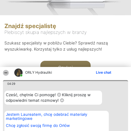
Znajdź specjalistę
Plebiscyt skupia najlepszych w branży
Szukasz specjalisty w pobliżu Ciebie? Sprawdź naszą
wyszukiwarkę. Korzystaj tylko z usług najlepszych!
Szukaj
ORŁY Hydrauliki
Live chat
04:29
Cześć, chętnie Ci pomogę! 🙂 Kliknij proszę w
odpowiedni temat rozmowy! 🙂
Organizator plebiscytu
Plebiscyt
Kontakt
Jestem Laureatem, chcę odebrać materiały
Bright Side Solutions sp. z o.
Laureaci
Kontakt
marketingowe
o. sp. k.
Lista
ul. Ruska 22
wszystkich
Chcę zgłosić swoją firmę do Orłów
Wrocław 50-079
Laureatów