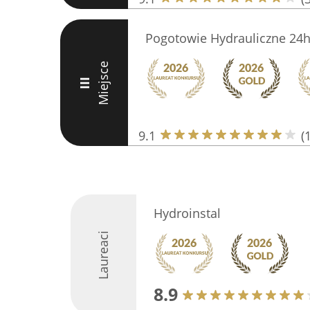
Pogotowie Hydrauliczne 24
Miejsce
III
9.1
(
Hydroinstal
Laureaci
8.9