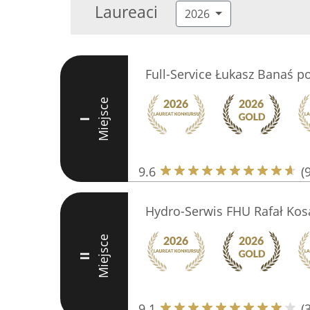
Laureaci
2026
Full-Service Łukasz Banaś p
Miejsce
I
9.6
(
Hydro-Serwis FHU Rafał Kos
Miejsce
II
9.1
(