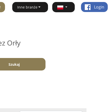
ę
Login
Inne branże
ez Orły
Szukaj