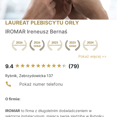
LAUREAT PLEBISCYTU ORŁY
IROMAR Ireneusz Bernaś
Pokaż więcej >>
9.4
(79)
Rybnik, Zebrzydowicka 137
Pokaż numer telefonu
O firmie:
IROMAR
to firma z długoletnim doświadczeniem w
sektorze instalacyjnym, mająca swoją siedzibę w Rybniku,