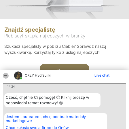
Znajdź specjalistę
Plebiscyt skupia najlepszych w branży
Szukasz specjalisty w pobliżu Ciebie? Sprawdź naszą
wyszukiwarkę. Korzystaj tylko z usług najlepszych!
Szukaj
ORŁY Hydrauliki
Live chat
14:24
Cześć, chętnie Ci pomogę! 🙂 Kliknij proszę w
odpowiedni temat rozmowy! 🙂
Organizator plebiscytu
Plebiscyt
Kontakt
Jestem Laureatem, chcę odebrać materiały
Bright Side Solutions sp. z o.
Laureaci
Kontakt
marketingowe
o. sp. k.
Lista
ul. Ruska 22
wszystkich
Chcę zgłosić swoją firmę do Orłów