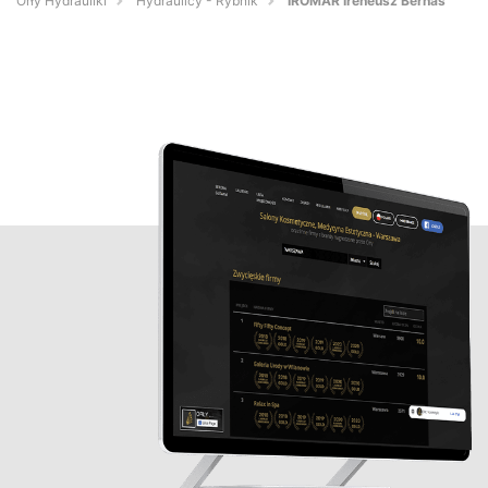
Orły Hydrauliki
Hydraulicy - Rybnik
IROMAR Ireneusz Bernaś