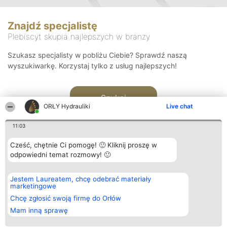
Znajdź specjalistę
Plebiscyt skupia najlepszych w branży
Szukasz specjalisty w pobliżu Ciebie? Sprawdź naszą
wyszukiwarkę. Korzystaj tylko z usług najlepszych!
Szukaj
ORŁY Hydrauliki
Live chat
11:03
Cześć, chętnie Ci pomogę! 🙂 Kliknij proszę w
odpowiedni temat rozmowy! 🙂
Organizator plebiscytu
Plebiscyt
Kontakt
Jestem Laureatem, chcę odebrać materiały
Bright Side Solutions sp. z o.
Laureaci
Kontakt
marketingowe
o. sp. k.
Lista
ul. Ruska 22
wszystkich
Chcę zgłosić swoją firmę do Orłów
Wrocław 50-079
Laureatów
Mam inną sprawę
KRS 0000749100 | Regon
Zasady
381313360 | NIP 8943132676
Regulamin
+48 508 492 400
Polityka