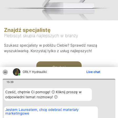
Znajdź specjalistę
Plebiscyt skupia najlepszych w branży
Szukasz specjalisty w pobliżu Ciebie? Sprawdź naszą
wyszukiwarkę. Korzystaj tylko z usług najlepszych!
Szukaj
ORŁY Hydrauliki
Live chat
15:39
Cześć, chętnie Ci pomogę! 🙂 Kliknij proszę w
odpowiedni temat rozmowy! 🙂
Organizator plebiscytu
Plebiscyt
Kontakt
Jestem Laureatem, chcę odebrać materiały
Bright Side Solutions sp. z o.
Laureaci
Kontakt
marketingowe
o. sp. k.
Lista
ul. Ruska 22
wszystkich