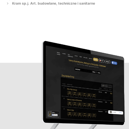
Kram sp.j. Art. budowlane, techniczne i sanitarne