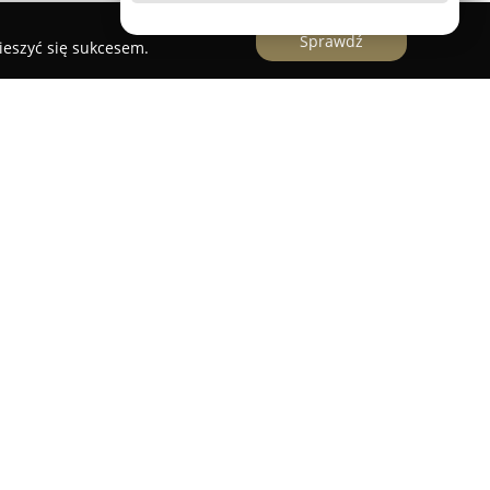
Sprawdź
ieszyć się sukcesem.
, siłowników
okalizowana w miejscowości Święta w pobliżu
je się w obsłudze hydrauliki siłowej.
arówno naprawą, jak i sprzedażą części
mentów systemów hydraulicznych. W ofercie
eneracja oraz serwis pomp, siłowników i silników
u skuteczne przywrócenie ich sprawności oraz
poziomu technicznego oraz wieloletniemu
dro Tool Serwis potrafi precyzyjnie diagnozować