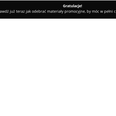
Gratulacje!
awdź już teraz jak odebrać materiały promocyjne, by móc w pełni c
DRO TOOL SERWIS - naprawa pomp hydraulicznych, rozdzielaczy
p hydraulicznych,
O firmie:
Hydro Tool Serwis
to firma zl
Środy Śląskiej, która specjalizu
Przedsiębiorstwo zajmuje się z
zamiennych do kluczowych ele
znajduje się profesjonalna reg
hydraulicznych, mająca na cel
optymalnej wydajności.
Dzięki zachowaniu wysokiego 
doświadczeniu pracowników, Hy