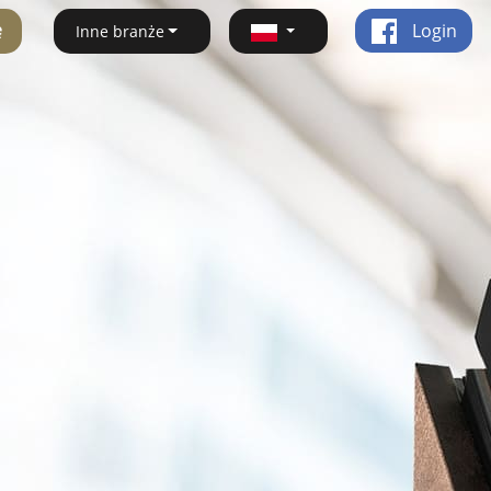
ę
Login
Inne branże