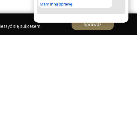
Mam inną sprawę
Sprawdź
ieszyć się sukcesem.
two łazienkowe, podłogi, firma SZTOS!!
czne SZTOS
, mająca siedzibę w Lipowej Górze
, świadczy rozbudowany wachlarz usług
z instalacjami oraz kompleksowymi remontami.
ościowym podejściem do wykonywanych zadań,
liczne, jak i z obszaru instalacji elektrycznych.
ębiorstwa wchodzi montaż oraz serwisowanie
h, a także wykonanie instalacji elektrycznych