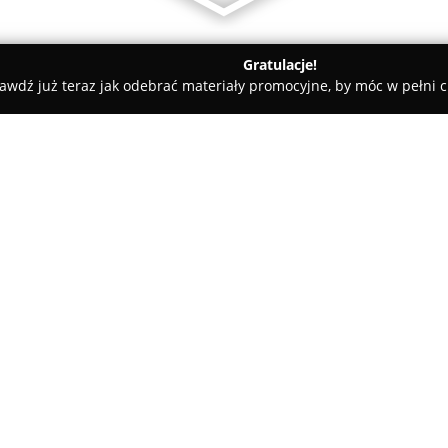
Gratulacje!
awdź już teraz jak odebrać materiały promocyjne, by móc w pełni c
 hydrauliczne i elektryczne przyłącz wodne i kanalizacyjne glazic
zyłącz wodne i
O firmie:
 podłogi, firma SZTOS!!
Usługi hydrauliczne i elektry
Zachodniej w pobliżu Szczytna
specjalistycznych związanych 
Firma charakteryzuje się cał
realizując zarówno prace hydrau
Pokaż więcej >>
W zakres działalności przedsi
przyłączy wodno-kanalizacyjnyc
różnego rodzaju.