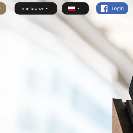
ę
Login
Inne branże