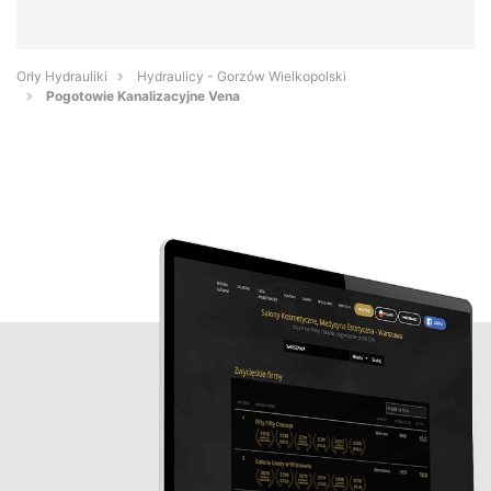
Orły Hydrauliki
Hydraulicy - Gorzów Wielkopolski
Pogotowie Kanalizacyjne Vena