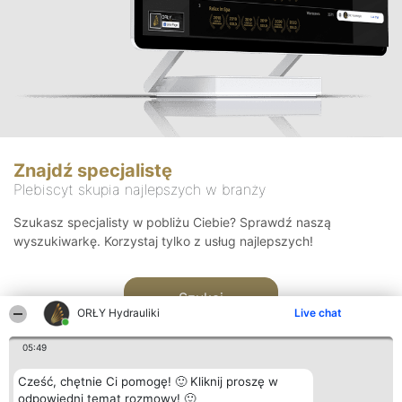
Znajdź specjalistę
Plebiscyt skupia najlepszych w branży
Szukasz specjalisty w pobliżu Ciebie? Sprawdź naszą
wyszukiwarkę. Korzystaj tylko z usług najlepszych!
Szukaj
ORŁY Hydrauliki
Live chat
05:49
Cześć, chętnie Ci pomogę! 🙂 Kliknij proszę w
odpowiedni temat rozmowy! 🙂