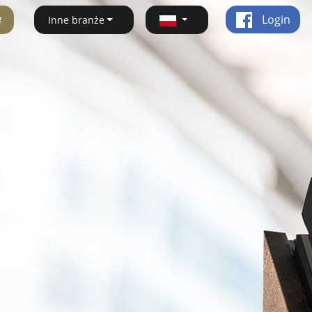
ę
Login
Inne branże