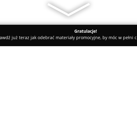
Gratulacje!
awdź już teraz jak odebrać materiały promocyjne, by móc w pełni c
herm
O firmie:
MK-Therm
to firma z siedzibą
nowoczesnych instalacjach bud
systemach hydraulicznych, grze
realizując zlecenia dla odbio
Pokaż więcej >>
województwie podlaskim, maz