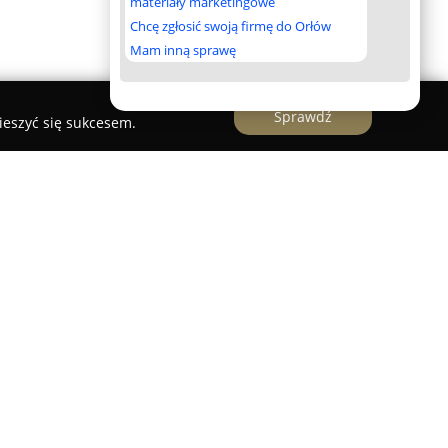
materiały marketingowe
Chcę zgłosić swoją firmę do Orłów
Mam inną sprawę
Sprawdź
ieszyć się sukcesem.
 w Nowodworcach, specjalizująca się w
ynkowych. Przedsiębiorstwo koncentruje się na
wczych, klimatyzacyjnych i wentylacyjnych,
rców indywidualnych i biznesowych w
owieckim oraz warmińsko-mazurskim.