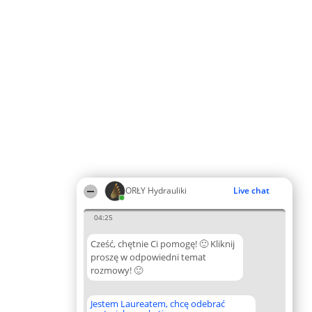
ORŁY Hydrauliki
Live chat
04:25
Cześć, chętnie Ci pomogę! 🙂 Kliknij
proszę w odpowiedni temat
rozmowy! 🙂
Jestem Laureatem, chcę odebrać