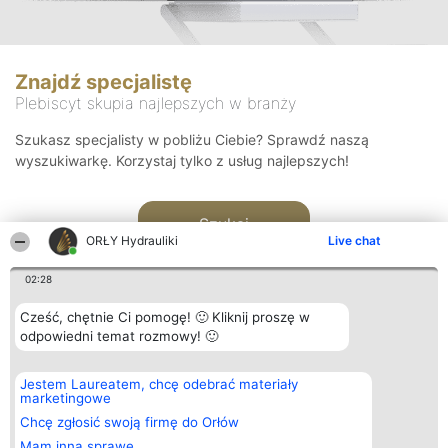
Znajdź specjalistę
Plebiscyt skupia najlepszych w branży
Szukasz specjalisty w pobliżu Ciebie? Sprawdź naszą
wyszukiwarkę. Korzystaj tylko z usług najlepszych!
Szukaj
ORŁY Hydrauliki
Live chat
02:28
Cześć, chętnie Ci pomogę! 🙂 Kliknij proszę w
odpowiedni temat rozmowy! 🙂
Organizator plebiscytu
Plebiscyt
Kontakt
Jestem Laureatem, chcę odebrać materiały
Bright Side Solutions sp. z o.
Laureaci
Kontakt
marketingowe
o. sp. k.
Lista
ul. Ruska 22
wszystkich
Chcę zgłosić swoją firmę do Orłów
Wrocław 50-079
Laureatów
Mam inną sprawę
KRS 0000749100 | Regon
Zasady