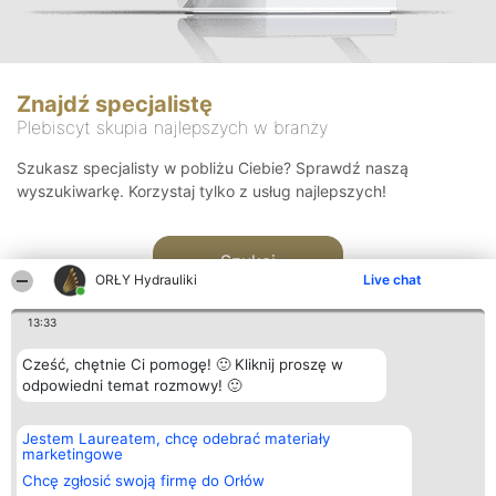
Znajdź specjalistę
Plebiscyt skupia najlepszych w branży
Szukasz specjalisty w pobliżu Ciebie? Sprawdź naszą
wyszukiwarkę. Korzystaj tylko z usług najlepszych!
Szukaj
ORŁY Hydrauliki
Live chat
13:33
Cześć, chętnie Ci pomogę! 🙂 Kliknij proszę w
odpowiedni temat rozmowy! 🙂
Organizator plebiscytu
Plebiscyt
Kontakt
Jestem Laureatem, chcę odebrać materiały
Bright Side Solutions sp. z o.
Laureaci
Kontakt
marketingowe
o. sp. k.
Lista
ul. Ruska 22
wszystkich
Chcę zgłosić swoją firmę do Orłów
Wrocław 50-079
Laureatów