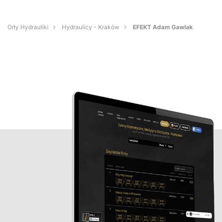
Orły Hydrauliki
Hydraulicy - Kraków
EFEKT Adam Gawlak