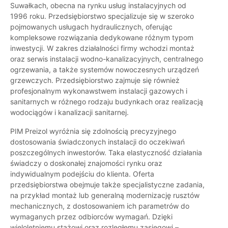
Suwałkach, obecna na rynku usług instalacyjnych od
1996 roku. Przedsiębiorstwo specjalizuje się w szeroko
pojmowanych usługach hydraulicznych, oferując
kompleksowe rozwiązania dedykowane różnym typom
inwestycji. W zakres działalności firmy wchodzi montaż
oraz serwis instalacji wodno-kanalizacyjnych, centralnego
ogrzewania, a także systemów nowoczesnych urządzeń
grzewczych. Przedsiębiorstwo zajmuje się również
profesjonalnym wykonawstwem instalacji gazowych i
sanitarnych w różnego rodzaju budynkach oraz realizacją
wodociągów i kanalizacji sanitarnej.
PIM Preizol wyróżnia się zdolnością precyzyjnego
dostosowania świadczonych instalacji do oczekiwań
poszczególnych inwestorów. Taka elastyczność działania
świadczy o doskonałej znajomości rynku oraz
indywidualnym podejściu do klienta. Oferta
przedsiębiorstwa obejmuje także specjalistyczne zadania,
na przykład montaż lub generalną modernizację rusztów
mechanicznych, z dostosowaniem ich parametrów do
wymaganych przez odbiorców wymagań. Dzięki
wieloletniemu stażowi oraz rozległemu zasięgowi –