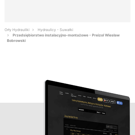
Orły Hydrauliki
Hydraulicy - Suwałki
Przedsiębiorstwo instalacyjno-montażowe - Preizol Wiesław
Bobrowski