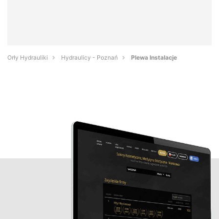
Orły Hydrauliki
Hydraulicy - Poznań
Plewa Instalacje