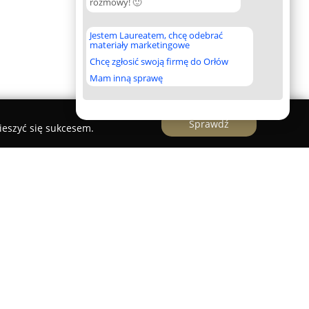
rozmowy! 🙂
Jestem Laureatem, chcę odebrać
materiały marketingowe
Chcę zgłosić swoją firmę do Orłów
Mam inną sprawę
Sprawdź
ieszyć się sukcesem.
ną hurtownię hydrauliczną z siedzibą w Nowym
onad trzydziestu lat specjalizuje się w
związań z zakresu techniki grzewczej oraz