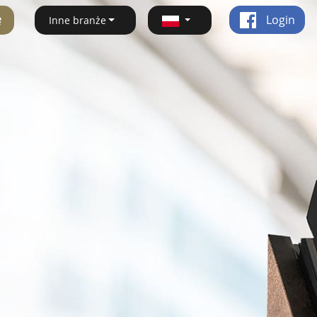
ę
Login
Inne branże