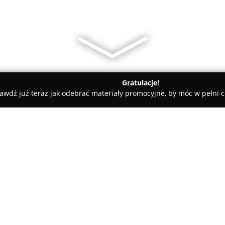
Gratulacje!
awdź już teraz jak odebrać materiały promocyjne, by móc w pełni c
ecki
NIEDŹWIEDŹ-SANIT
O firmie:
Niedźwiedź-Sanit
stanowi uzna
Dworze Mazowieckim, która od p
dostarczaniu kompleksowych ro