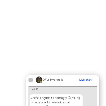
ORŁY Hydrauliki
Live chat
04:34
Cześć, chętnie Ci pomogę! 🙂 Kliknij
proszę w odpowiedni temat