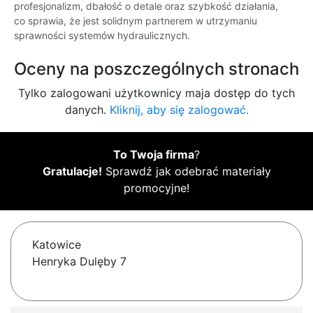
profesjonalizm, dbałość o detale oraz szybkość działania,
co sprawia, że jest solidnym partnerem w utrzymaniu
sprawności systemów hydraulicznych.
Oceny na poszczególnych stronach
Tylko zalogowani użytkownicy maja dostęp do tych
danych.
Kliknij, aby się zalogować.
To Twoja firma
?
Gratulacje!
Sprawdź jak odebrać materiały
promocyjne!
Katowice
Henryka Dulęby 7