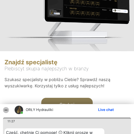
Znajdź specjalistę
Plebiscyt skupia najlepszych w branży
Szukasz specjalisty w pobliżu Ciebie? Sprawdź naszą
wyszukiwarkę. Korzystaj tylko z usług najlepszych!
Szukaj
ORŁY Hydrauliki
Live chat
11:27
Cześć, chętnie Ci pomogę! 🙂 Kliknij proszę w