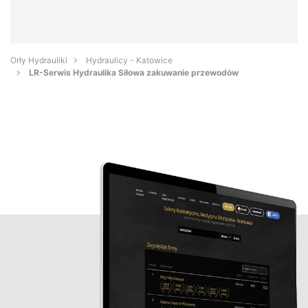
Orły Hydrauliki
Hydraulicy - Katowice
LR-Serwis Hydraulika Siłowa zakuwanie przewodów