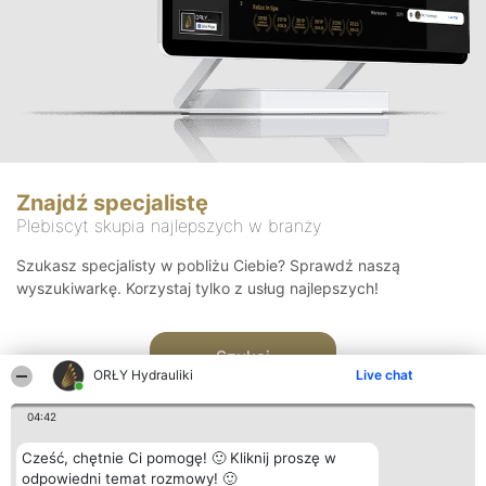
Znajdź specjalistę
Plebiscyt skupia najlepszych w branży
Szukasz specjalisty w pobliżu Ciebie? Sprawdź naszą
wyszukiwarkę. Korzystaj tylko z usług najlepszych!
Szukaj
ORŁY Hydrauliki
Live chat
04:42
Cześć, chętnie Ci pomogę! 🙂 Kliknij proszę w
odpowiedni temat rozmowy! 🙂