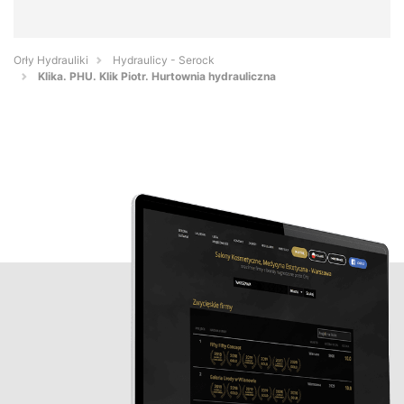
Orły Hydrauliki
Hydraulicy - Serock
Klika. PHU. Klik Piotr. Hurtownia hydrauliczna