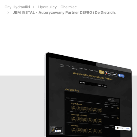
Orły Hydrauliki
Hydraulicy - Chełmiec
JBM INSTAL - Autoryzowany Partner DEFRO i De Dietrich.