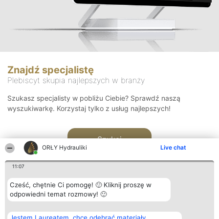
Znajdź specjalistę
Plebiscyt skupia najlepszych w branży
Szukasz specjalisty w pobliżu Ciebie? Sprawdź naszą
wyszukiwarkę. Korzystaj tylko z usług najlepszych!
Szukaj
ORŁY Hydrauliki
Live chat
11:07
Cześć, chętnie Ci pomogę! 🙂 Kliknij proszę w
odpowiedni temat rozmowy! 🙂
Organizator plebiscytu
Plebiscyt
Kontakt
Jestem Laureatem, chcę odebrać materiały
Bright Side Solutions sp. z o.
Laureaci
Kontakt