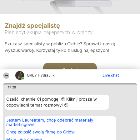
Znajdź specjalistę
Plebiscyt skupia najlepszych w branży
Szukasz specjalisty w pobliżu Ciebie? Sprawdź naszą
wyszukiwarkę. Korzystaj tylko z usług najlepszych!
Szukaj
ORŁY Hydrauliki
Live chat
17:28
Cześć, chętnie Ci pomogę! 🙂 Kliknij proszę w
odpowiedni temat rozmowy! 🙂
Organizator plebiscytu
Plebiscyt
Kontakt
Jestem Laureatem, chcę odebrać materiały
Bright Side Solutions sp. z o.
Laureaci
Kontakt
marketingowe
o. sp. k.
Lista
ul. Ruska 22
wszystkich
Chcę zgłosić swoją firmę do Orłów
Wrocław 50-079
Laureatów
Mam inną sprawę
KRS 0000749100 | Regon
Zasady