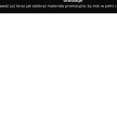
Gratulacje!
awdź już teraz jak odebrać materiały promocyjne, by móc w pełni c
- sklep hydrauliczny
O firmie:
Na ulicy Doktora Jana Rutkowsk
hydrauliczny
Hydromat
, cies
regionu. Firma od lat zdobywa 
rozbudowany asortyment produk
Pokaż więcej >>
przewyższa standardowe propoz
znajdują się także specjalistyc
punktach sprzedaży.
Wysoki poziom profesjonalizm
Hydromatu stanowią istotny at
wsparcie, co umożliwia kliento