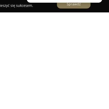
Sprawdź
ieszyć się sukcesem.
iego 18b w Płońsku znajduje się sklep
zący się uznaniem wśród mieszkańców tego
zaufanie lokalnej społeczności, oferując
tów oraz narzędzi hydraulicznych, który często
ycje dostępne na rynku. W ofercie sklepu
zne artykuły, trudne do znalezienia w innych
u oraz bogate doświadczenie pracowników
ut firmy. Personel zapewnia fachowe doradztwo i
m – niezależnie od poziomu wiedzy technicznej –