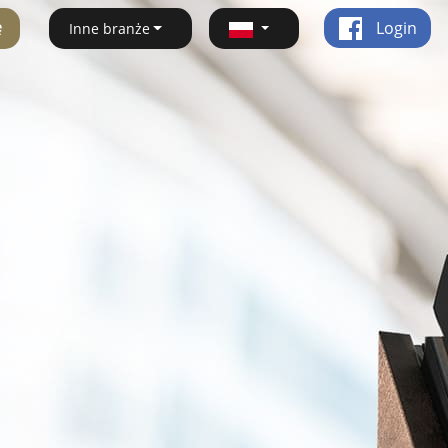
ę
Login
Inne branże