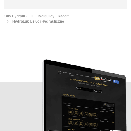
Orły Hydrauliki
Hydraulicy - Radom
HydroLuk Usługi Hydrauliczne