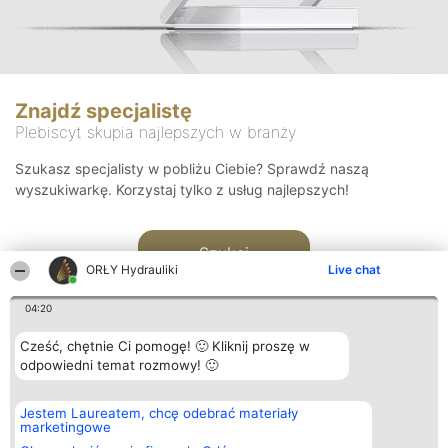
Znajdź specjalistę
Plebiscyt skupia najlepszych w branży
Szukasz specjalisty w pobliżu Ciebie? Sprawdź naszą
wyszukiwarkę. Korzystaj tylko z usług najlepszych!
Szukaj
ORŁY Hydrauliki
Live chat
04:20
Cześć, chętnie Ci pomogę! 🙂 Kliknij proszę w
odpowiedni temat rozmowy! 🙂
Organizator plebiscytu
Plebiscyt
Kontakt
Jestem Laureatem, chcę odebrać materiały
Bright Side Solutions sp. z o.
Laureaci
Kontakt
marketingowe
o. sp. k.
Lista
ul. Ruska 22
wszystkich