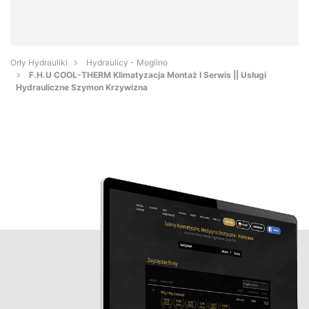
Orły Hydrauliki
Hydraulicy - Mogilno
F.H.U COOL-THERM Klimatyzacja Montaż I Serwis || Usługi
Hydrauliczne Szymon Krzywizna