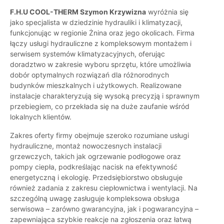
F.H.U COOL-THERM Szymon Krzywizna
wyróżnia się
jako specjalista w dziedzinie hydrauliki i klimatyzacji,
funkcjonując w regionie Żnina oraz jego okolicach. Firma
łączy usługi hydrauliczne z kompleksowym montażem i
serwisem systemów klimatyzacyjnych, oferując
doradztwo w zakresie wyboru sprzętu, które umożliwia
dobór optymalnych rozwiązań dla różnorodnych
budynków mieszkalnych i użytkowych. Realizowane
instalacje charakteryzują się wysoką precyzją i sprawnym
przebiegiem, co przekłada się na duże zaufanie wśród
lokalnych klientów.
Zakres oferty firmy obejmuje szeroko rozumiane usługi
hydrauliczne, montaż nowoczesnych instalacji
grzewczych, takich jak ogrzewanie podłogowe oraz
pompy ciepła, podkreślając nacisk na efektywność
energetyczną i ekologię. Przedsiębiorstwo obsługuje
również zadania z zakresu ciepłownictwa i wentylacji. Na
szczególną uwagę zasługuje kompleksowa obsługa
serwisowa – zarówno gwarancyjna, jak i pogwarancyjna –
zapewniająca szybkie reakcje na zgłoszenia oraz łatwą