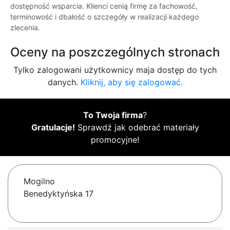
dostępność wsparcia. Klienci cenią firmę za fachowość,
terminowość i dbałość o szczegóły w realizacji każdego
zlecenia.
Oceny na poszczególnych stronach
Tylko zalogowani użytkownicy maja dostęp do tych
danych.
Kliknij, aby się zalogować.
To Twoja firma
?
Gratulacje!
Sprawdź jak odebrać materiały
promocyjne!
Mogilno
Benedyktyńska 17