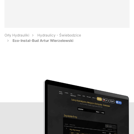
Orły Hydrauliki
Hydraulicy - Świebodzice
Eco-Instal-Bud Artur Wierzelewski