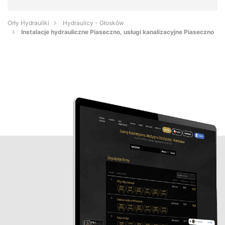
Orły Hydrauliki
Hydraulicy - Głosków
Instalacje hydrauliczne Piaseczno, usługi kanalizacyjne Piaseczno