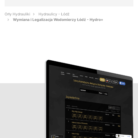
Orły Hydrauliki
Hydraulicy - Łódź
Wymiana i Legalizacja Wodomierzy Łódź - Hydro+