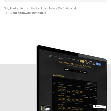
Orły Hydrauliki
Hydraulicy - Nowy Dwór Gdański
Szczepkowski Instalacje