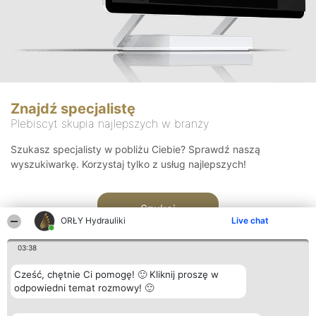
Znajdź specjalistę
Plebiscyt skupia najlepszych w branży
Szukasz specjalisty w pobliżu Ciebie? Sprawdź naszą
wyszukiwarkę. Korzystaj tylko z usług najlepszych!
Szukaj
ORŁY Hydrauliki
Live chat
03:38
Cześć, chętnie Ci pomogę! 🙂 Kliknij proszę w
odpowiedni temat rozmowy! 🙂
Organizator plebiscytu
Plebiscyt
Kontakt