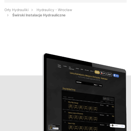
Orły Hydrauliki
Hydraulicy - Wrocław
Świrski Instalacje Hydrauliczne