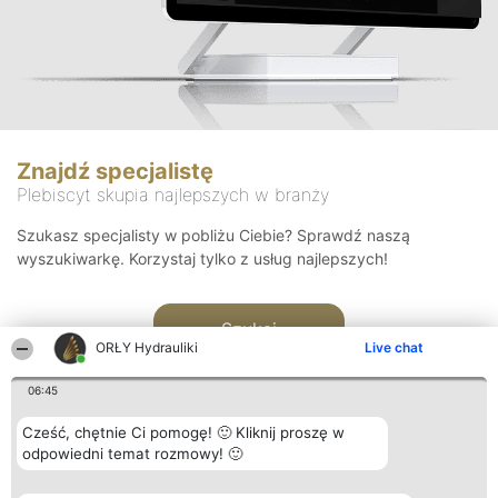
Znajdź specjalistę
Plebiscyt skupia najlepszych w branży
Szukasz specjalisty w pobliżu Ciebie? Sprawdź naszą
wyszukiwarkę. Korzystaj tylko z usług najlepszych!
Szukaj
ORŁY Hydrauliki
Live chat
06:45
Cześć, chętnie Ci pomogę! 🙂 Kliknij proszę w
odpowiedni temat rozmowy! 🙂
Organizator plebiscytu
Plebiscyt
Kontakt