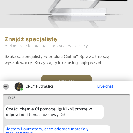
Znajdź specjalistę
Plebiscyt skupia najlepszych w branży
Szukasz specjalisty w pobliżu Ciebie? Sprawdź naszą
wyszukiwarkę. Korzystaj tylko z usług najlepszych!
Szukaj
ORŁY Hydrauliki
Live chat
10:45
Cześć, chętnie Ci pomogę! 🙂 Kliknij proszę w
odpowiedni temat rozmowy! 🙂
Organizator plebiscytu
Plebiscyt
Kontakt
Jestem Laureatem, chcę odebrać materiały
Bright Side Solutions sp. z o.
Laureaci
Kontakt