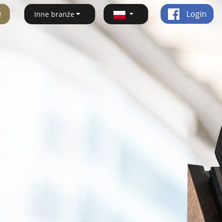
ę
Login
Inne branże