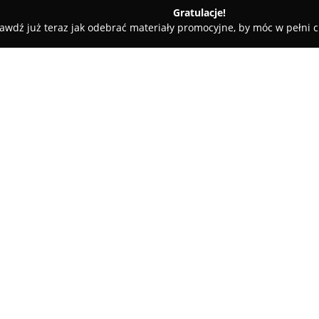
Gratulacje!
awdź już teraz jak odebrać materiały promocyjne, by móc w pełni c
dziński
InstalSystem Tomasz Gwóźdź usługi hydrauliczne
 hydrauliczne
O firmie:
InstalSystem Tomasz Gwóźdź
ulicy Domowej 20, specjalizują
profesjonalnym charakterze. P
lipcu 2016 roku i od tego czasu
Pokaż więcej >>
związanych z instalacjami sani
Zakres obsługi obejmuje prze
instalacji centralnego ogrze
kanalizacyjnych. InstalSystem
tzw. białego montażu, dbając o