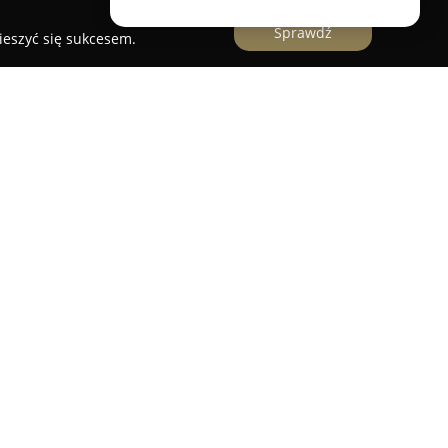
Sprawdź
ieszyć się sukcesem.
to firma działająca w miejscowości Bojszowy, przy
ca się w usługach hydraulicznych o
rzedsiębiorstwo rozpoczęło swoją działalność w
 skupia się na dostarczaniu rzetelnych usług
tarnymi.
de wszystkim kompleksowe wykonawstwo
wania oraz nowoczesnych systemów wodno-
 Tomasz Gwóźdź świadczy także usługi z zakresu
 estetyczne i funkcjonalne wykończenie wnętrz.