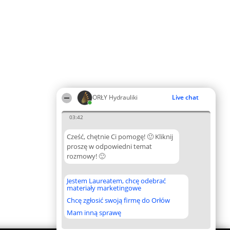
ORŁY Hydrauliki
Live chat
03:42
Cześć, chętnie Ci pomogę! 🙂 Kliknij
proszę w odpowiedni temat
rozmowy! 🙂
Jestem Laureatem, chcę odebrać
materiały marketingowe
Chcę zgłosić swoją firmę do Orłów
Mam inną sprawę