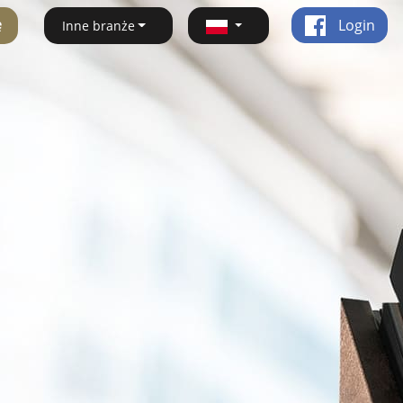
ę
Login
Inne branże