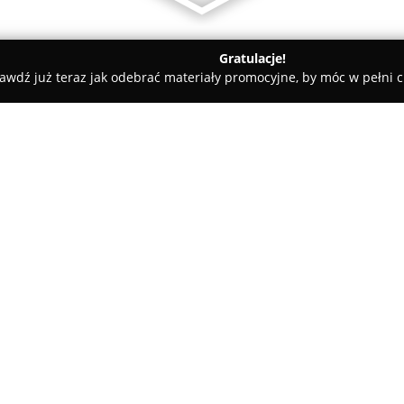
Gratulacje!
awdź już teraz jak odebrać materiały promocyjne, by móc w pełni c
"WODSAN" Marek Pawlik
O firmie:
WODSAN
Marek Pawlik to prze
rynku instalacji hydraulicznych
mieści się w Rykoszynie przy ul
kompleksowe usługi związane z
Pokaż więcej >>
ogrzewaniem centralnym, syst
Oferta obejmuje montaż zaaw
ogrzewania podłogowego i ście