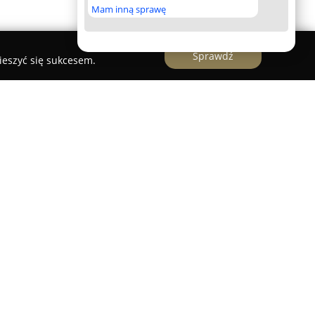
Mam inną sprawę
Sprawdź
ieszyć się sukcesem.
dsiębiorstwo z długoletnim doświadczeniem na
, funkcjonujące od przeszło 25 lat. Siedziba firmy
icy Dworskiej 42. Specjalizacją zakładu są
 instalacjami wodno-kanalizacyjnymi,
emami gazowymi oraz wentylacyjnymi.
ansowanych systemów grzewczych, w tym
nnego, nowoczesnych kotłowni gazowych, kotłów