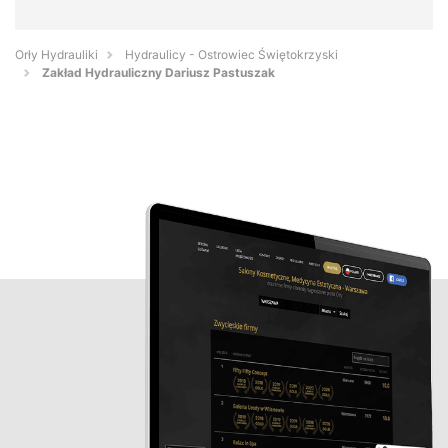
Orły Hydrauliki
Hydraulicy - Ostrowiec Świętokrzyski
Zakład Hydrauliczny Dariusz Pastuszak