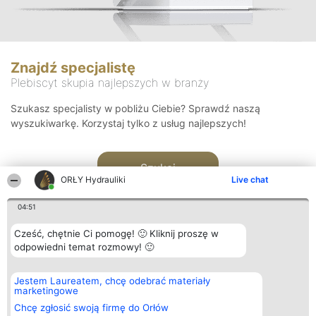
Znajdź specjalistę
Plebiscyt skupia najlepszych w branży
Szukasz specjalisty w pobliżu Ciebie? Sprawdź naszą
wyszukiwarkę. Korzystaj tylko z usług najlepszych!
Szukaj
ORŁY Hydrauliki
Live chat
04:51
Cześć, chętnie Ci pomogę! 🙂 Kliknij proszę w
odpowiedni temat rozmowy! 🙂
Organizator plebiscytu
Plebiscyt
Kontakt
Jestem Laureatem, chcę odebrać materiały
Bright Side Solutions sp. z o.
Laureaci
Kontakt
marketingowe
o. sp. k.
Lista
ul. Ruska 22
wszystkich
Chcę zgłosić swoją firmę do Orłów
Wrocław 50-079
Laureatów