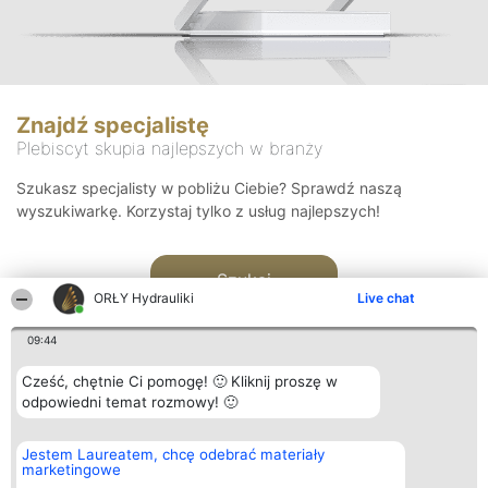
Znajdź specjalistę
Plebiscyt skupia najlepszych w branży
Szukasz specjalisty w pobliżu Ciebie? Sprawdź naszą
wyszukiwarkę. Korzystaj tylko z usług najlepszych!
Szukaj
ORŁY Hydrauliki
Live chat
09:44
Cześć, chętnie Ci pomogę! 🙂 Kliknij proszę w
odpowiedni temat rozmowy! 🙂
Organizator plebiscytu
Plebiscyt
Kontakt
Jestem Laureatem, chcę odebrać materiały
Bright Side Solutions sp. z o.
Laureaci
Kontakt
marketingowe
o. sp. k.
Lista