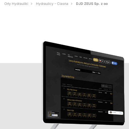
Orły Hydrauliki
Hydraulicy - Ciasna
DJD ZEUS Sp. z oo