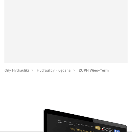
Orły Hydrauliki
Hydraulicy - Łęczna
ZUPH Wies-Term