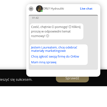
ORŁY Hydrauliki
Live chat
01:42
Cześć, chętnie Ci pomogę! 🙂 Kliknij
proszę w odpowiedni temat
rozmowy! 🙂
Jestem Laureatem, chcę odebrać
materiały marketingowe
Chcę zgłosić swoją firmę do Orłów
Mam inną sprawę
Sprawdź
ieszyć się sukcesem.