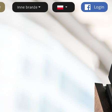
ę
Login
Inne branże