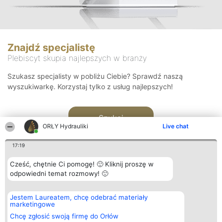
Znajdź specjalistę
Plebiscyt skupia najlepszych w branży
Szukasz specjalisty w pobliżu Ciebie? Sprawdź naszą
wyszukiwarkę. Korzystaj tylko z usług najlepszych!
Szukaj
ORŁY Hydrauliki
Live chat
17:19
Cześć, chętnie Ci pomogę! 🙂 Kliknij proszę w
odpowiedni temat rozmowy! 🙂
Organizator plebiscytu
Plebiscyt
Kontakt
Jestem Laureatem, chcę odebrać materiały
Bright Side Solutions sp. z o.
Laureaci
Kontakt
marketingowe
o. sp. k.
Lista
ul. Ruska 22
wszystkich
Chcę zgłosić swoją firmę do Orłów
Wrocław 50-079
Laureatów