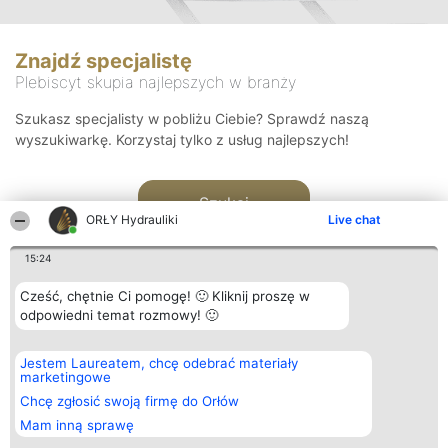
Znajdź specjalistę
Plebiscyt skupia najlepszych w branży
Szukasz specjalisty w pobliżu Ciebie? Sprawdź naszą
wyszukiwarkę. Korzystaj tylko z usług najlepszych!
Szukaj
ORŁY Hydrauliki
Live chat
15:24
Cześć, chętnie Ci pomogę! 🙂 Kliknij proszę w
odpowiedni temat rozmowy! 🙂
Organizator plebiscytu
Plebiscyt
Kontakt
Jestem Laureatem, chcę odebrać materiały
Bright Side Solutions sp. z o.
Laureaci
Kontakt
marketingowe
o. sp. k.
Lista
ul. Ruska 22
wszystkich
Chcę zgłosić swoją firmę do Orłów
Wrocław 50-079
Laureatów
Mam inną sprawę
KRS 0000749100 | Regon
Zasady
381313360 | NIP 8943132676
Regulamin