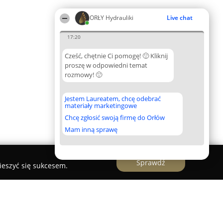
ORŁY Hydrauliki
Live chat
17:20
Cześć, chętnie Ci pomogę! 🙂 Kliknij
proszę w odpowiedni temat
rozmowy! 🙂
Jestem Laureatem, chcę odebrać
materiały marketingowe
Chcę zgłosić swoją firmę do Orłów
Mam inną sprawę
Sprawdź
ieszyć się sukcesem.