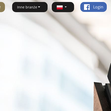
ę
Login
Inne branże