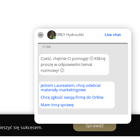
ORŁY Hydrauliki
Live chat
11:04
Cześć, chętnie Ci pomogę! 🙂 Kliknij
proszę w odpowiedni temat
rozmowy! 🙂
Jestem Laureatem, chcę odebrać
materiały marketingowe
Chcę zgłosić swoją firmę do Orłów
Mam inną sprawę
Sprawdź
ieszyć się sukcesem.