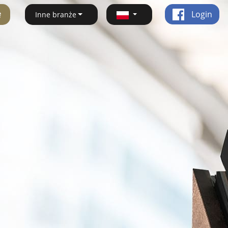
ę
Login
Inne branże