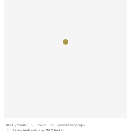
Orły Hydrauliki
Hydraulicy - powiat biłgorajski
Sklep hydrauliczny GPO Instal