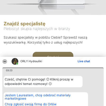
Znajdź specjalistę
Plebiscyt skupia najlepszych w branży
Szukasz specjalisty w pobliżu Ciebie? Sprawdź naszą
wyszukiwarkę. Korzystaj tylko z usług najlepszych!
Szukaj
ORŁY Hydrauliki
Live chat
03:23
Cześć, chętnie Ci pomogę! 🙂 Kliknij proszę w
odpowiedni temat rozmowy! 🙂
Organizator plebiscytu
Plebiscyt
Kontakt
Jestem Laureatem, chcę odebrać materiały
Bright Side Solutions sp. z o.
Laureaci
Kontakt
marketingowe
o. sp. k.
Lista
ul. Ruska 22
wszystkich
Chcę zgłosić swoją firmę do Orłów