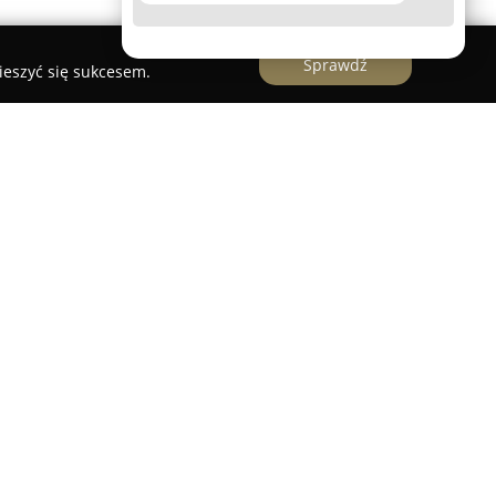
Sprawdź
ieszyć się sukcesem.
hydrauliczna, obecna na polskim rynku od 2007
 przy ulicy Weneckiej 3H. Firma specjalizuje się
daży detalicznej, innych hurtowni oraz
 realizację mniejszych zleceń, jak i większych
 produkty związane z techniką grzewczą,
trznymi. W asortymencie można znaleźć
entralnego ogrzewania, innowacyjne piece gazowe