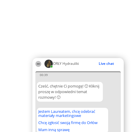
ORŁY Hydrauliki
Live chat
00:39
Cześć, chętnie Ci pomogę! 🙂 Kliknij
proszę w odpowiedni temat
rozmowy! 🙂
Jestem Laureatem, chcę odebrać
materiały marketingowe
Chcę zgłosić swoją firmę do Orłów
Mam inną sprawę