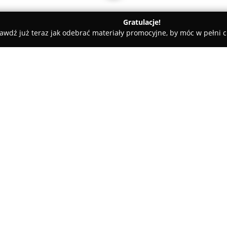
Gratulacje!
awdź już teraz jak odebrać materiały promocyjne, by móc w pełni c
O firmie:
Sanmex
to ceniona hurtownia 
roku i zlokalizowana w Markach
w zaopatrywaniu punktów sprze
wykonawców, obejmując zarówno
Pokaż więcej >>
przedsięwzięć inwestycyjnych.
Szeroki zakres oferty obejmuje
sanitarną oraz sieciami zewnę
nowoczesne grzejniki, kotły c