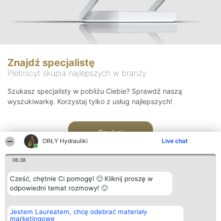
Znajdź specjalistę
Plebiscyt skupia najlepszych w branży
Szukasz specjalisty w pobliżu Ciebie? Sprawdź naszą
wyszukiwarkę. Korzystaj tylko z usług najlepszych!
Szukaj
ORŁY Hydrauliki
Live chat
06:38
Cześć, chętnie Ci pomogę! 🙂 Kliknij proszę w
odpowiedni temat rozmowy! 🙂
Organizator plebiscytu
Plebiscyt
Kontakt
Jestem Laureatem, chcę odebrać materiały
Bright Side Solutions sp. z o.
Laureaci
Kontakt
marketingowe
o. sp. k.
Lista