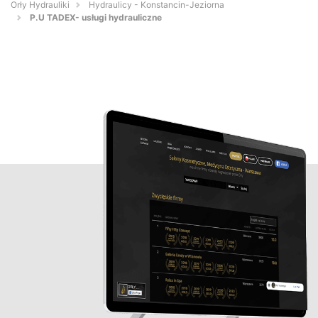
Orły Hydrauliki
Hydraulicy - Konstancin-Jeziorna
P.U TADEX- usługi hydrauliczne