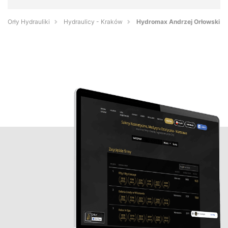
Orły Hydrauliki
Hydraulicy - Kraków
Hydromax Andrzej Orłowski