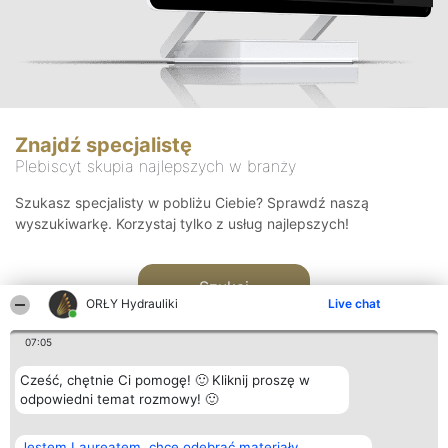
Znajdź specjalistę
Plebiscyt skupia najlepszych w branży
Szukasz specjalisty w pobliżu Ciebie? Sprawdź naszą
wyszukiwarkę. Korzystaj tylko z usług najlepszych!
Szukaj
ORŁY Hydrauliki
Live chat
07:05
Cześć, chętnie Ci pomogę! 🙂 Kliknij proszę w
odpowiedni temat rozmowy! 🙂
Organizator plebiscytu
Plebiscyt
Kontakt
Jestem Laureatem, chcę odebrać materiały