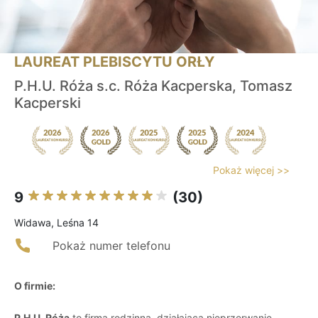
LAUREAT PLEBISCYTU ORŁY
P.H.U. Róża s.c. Róża Kacperska, Tomasz
Kacperski
Pokaż więcej >>
9
(30)
Widawa, Leśna 14
Pokaż numer telefonu
O firmie:
P.H.U. Róża
to firma rodzinna, działająca nieprzerwanie