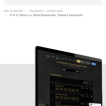
Orły Hydrauliki
Hydraulicy - powiat łaski
P.H.U. Róża s.c. Róża Kacperska, Tomasz Kacperski