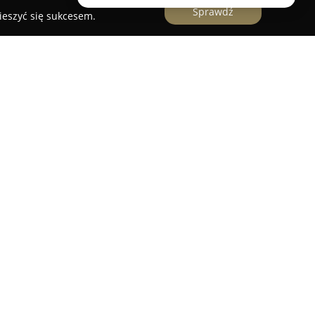
Sprawdź
ieszyć się sukcesem.
m obecnym na polskim rynku od 2001 roku,
 instalacjami hydraulicznymi oraz nowoczesnymi
pecjalizuje się w montażu instalacji wodno-
go ogrzewania, a także realizuje modernizacje
 ul. Poligonowej 1 w Łomży dostępny jest szeroki
m modele spełniające standardy klasy 5 oraz
n. Oferta obejmuje również wysokiej klasy palniki
.U. Neptun charakteryzuje się solidnością oraz
echnologii, co przekłada się na trwałość