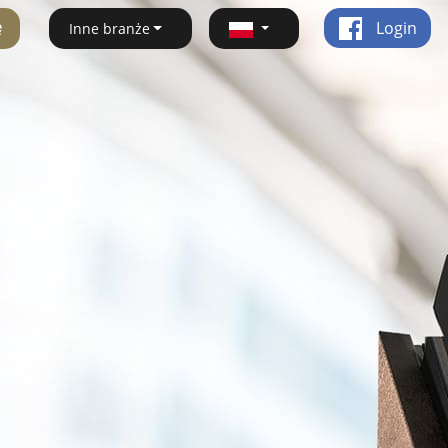
ę
Login
Inne branże