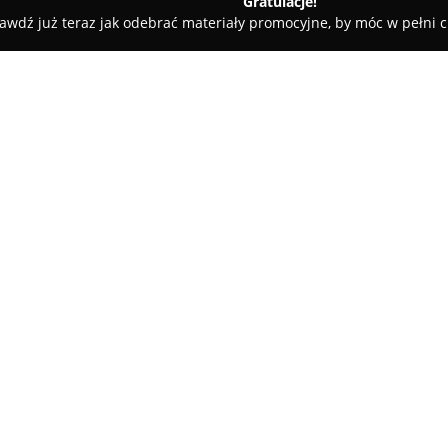
Gratulacje!
awdź już teraz jak odebrać materiały promocyjne, by móc w pełni c
O firmie:
Neptun
jest przedsiębiorstwe
świadczącym usługi związane z
systemami grzewczymi. Firma s
kanalizacyjnych oraz centralne
Pokaż więcej >>
kotłowni na wysokim poziomie.
W salonie mieszczącym się przy
wybór kotłów grzewczych, w ty
posiadające certyfikat Ecodesig
na pellet. Przedsiębiorstwo P.H
wykorzystaniem nowoczesnych t