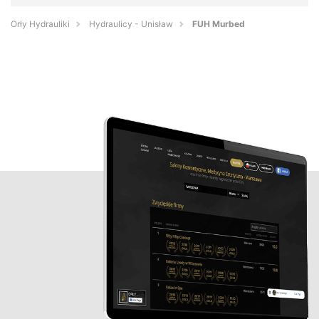
Orły Hydrauliki
Hydraulicy - Unisław
FUH Murbed