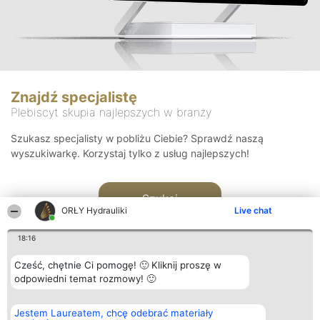
Znajdź specjalistę
Plebiscyt skupia najlepszych w branży
Szukasz specjalisty w pobliżu Ciebie? Sprawdź naszą
wyszukiwarkę. Korzystaj tylko z usług najlepszych!
Szukaj
ORŁY Hydrauliki
Live chat
18:16
Cześć, chętnie Ci pomogę! 🙂 Kliknij proszę w
odpowiedni temat rozmowy! 🙂
Organizator plebiscytu
Plebiscyt
Kontakt
Jestem Laureatem, chcę odebrać materiały
Bright Side Solutions sp. z o.
Laureaci
Kontakt