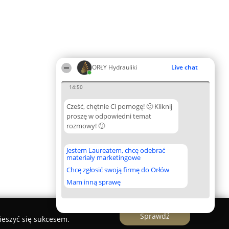
ORŁY Hydrauliki
Live chat
14:50
Cześć, chętnie Ci pomogę! 🙂 Kliknij
proszę w odpowiedni temat
rozmowy! 🙂
Jestem Laureatem, chcę odebrać
materiały marketingowe
Chcę zgłosić swoją firmę do Orłów
Mam inną sprawę
Sprawdź
ieszyć się sukcesem.