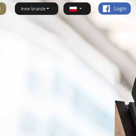
ę
Login
Inne branże