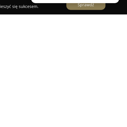
Sprawdź
ieszyć się sukcesem.
o firma specjalizująca się w oferowaniu
e instalacji grzewczych, sanitarnych oraz wodno-
two zajmuje się projektowaniem i realizacją
ia, proponując szeroki asortyment kotłów: od
aż po urządzenia na pellet. Uzupełnieniem oferty
podgrzewacze wody.
ne są również montaż instalacji gazowych i
że wdrażanie systemów ogrzewania podłogowego.
pleksowe wyposażenie łazienek – zarówno w
-Tech doradza i instaluje innowacyjne