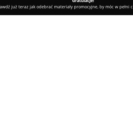
Gratulacje!
awdź już teraz jak odebrać materiały promocyjne, by móc w pełni c
ro-Tech. Kotły, grzejniki, instalacje c.o.
je c.o.
O firmie:
Hydro-Tech
ze Środy Śląskiej t
kompleksowych usług w zakresi
kanalizacyjnych. Przedsiębiors
systemów centralnego ogrzewan
Pokaż więcej >>
stałopalnych, poprzez gazowe, 
są nowoczesne grzejniki oraz 
Wśród świadczonych usług obec
wodno-kanalizacyjnych, a tak
Firma odpowiada także za kom
meble, jak i w armaturę. Hydro