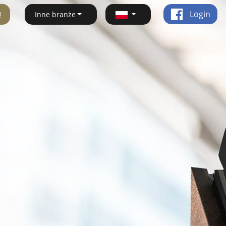
ę
Login
Inne branże